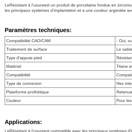
Le
Résistant à l'usure
est un produit de porcelaine fondue en zirconi
les principaux systèmes d'implantation et a une couleur argentée av
Paramètres techniques:
Compatibilité CAO/CAM
- Oui, ou
Traitement de surface
Le sable
Type d'appuie-pied
Résistan
Matériel
Titane e
Compatibilité
Compatib
Type de connexion
Hex int
Plateforme prothétique
Retenue 
Couleur
Pour le
Applications:
Le
Résistant à l'usure
est compatible avec les principaux systèmes d'