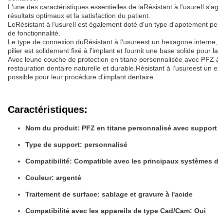
L'une des caractéristiques essentielles de la
Résistant à l'usure
Il s'
résultats optimaux et la satisfaction du patient.
Le
Résistant à l'usure
Il est également doté d'un type d'apotement per
de fonctionnalité.
Le type de connexion du
Résistant à l'usure
est un hexagone interne,
pilier est solidement fixé à l'implant et fournit une base solide pour l
Avec le
une couche de protection en titane personnalisée avec PFZ à
restauration dentaire naturelle et durable.
Résistant à l'usure
est un e
possible pour leur procédure d'implant dentaire.
Caractéristiques:
Nom du produit: PFZ en titane personnalisé avec support 
Type de support: personnalisé
Compatibilité: Compatible avec les principaux systèmes d
Couleur: argenté
Traitement de surface: sablage et gravure à l'acide
Compatibilité avec les appareils de type Cad/Cam: Oui