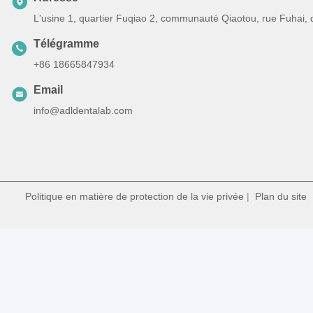
L'usine 1, quartier Fuqiao 2, communauté Qiaotou, rue Fuhai,
Télégramme
+86 18665847934
Email
info@adldentalab.com
Politique en matière de protection de la vie privée
|
Plan du site
|