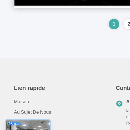
1
Lien rapide
Cont
Maison
A
L
Au Sujet De Nous
q
Produits
R