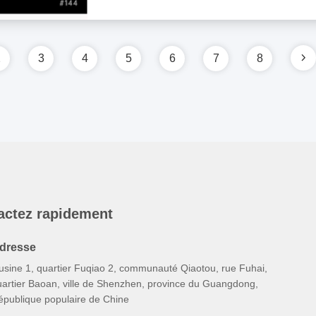
2
3
4
5
6
7
8
actez rapidement
dresse
'usine 1, quartier Fuqiao 2, communauté Qiaotou, rue Fuhai,
uartier Baoan, ville de Shenzhen, province du Guangdong,
épublique populaire de Chine