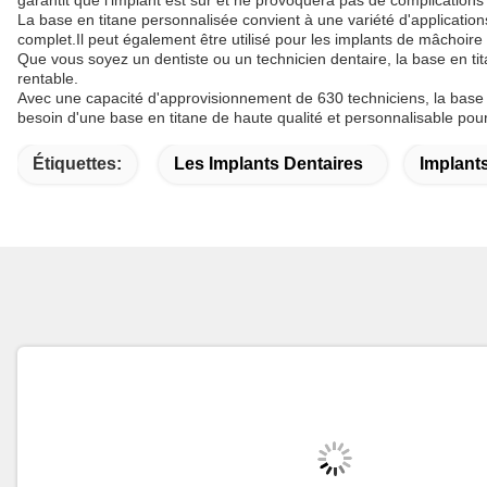
garantit que l'implant est sûr et ne provoquera pas de complications 
La base en titane personnalisée convient à une variété d'applications
complet.Il peut également être utilisé pour les implants de mâchoire s
Que vous soyez un dentiste ou un technicien dentaire, la base en tit
rentable.
Avec une capacité d'approvisionnement de 630 techniciens, la base d
besoin d'une base en titane de haute qualité et personnalisable pour
Étiquettes:
Les Implants Dentaires
Implants