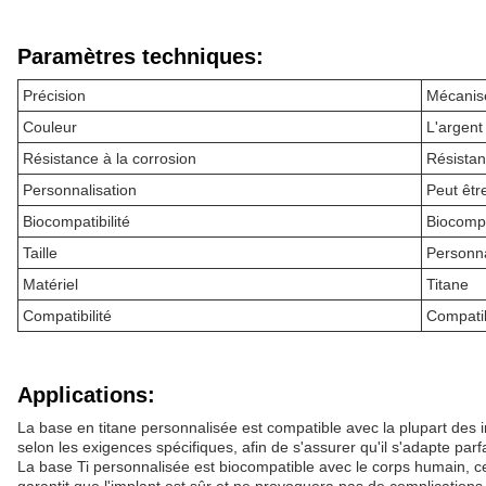
Paramètres techniques:
Précision
Mécanisé
Couleur
L'argent 
Résistance à la corrosion
Résistan
Personnalisation
Peut êtr
Biocompatibilité
Biocompa
Taille
Personna
Matériel
Titane
Compatibilité
Compatib
Applications:
La base en titane personnalisée est compatible avec la plupart des i
selon les exigences spécifiques, afin de s'assurer qu'il s'adapte par
La base Ti personnalisée est biocompatible avec le corps humain, ce