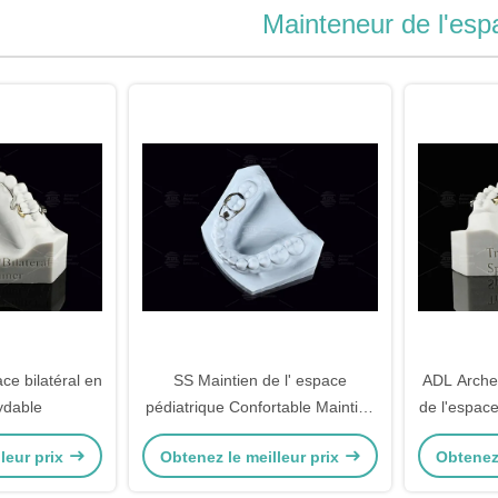
Mainteneur de l'esp
ce bilatéral en
SS Maintien de l' espace
ADL Arche 
ydable
pédiatrique Confortable Maintien
de l'espac
de l' espace dentaire hygiénique
l'e
leur prix
Obtenez le meilleur prix
Obtenez 
pour adultes