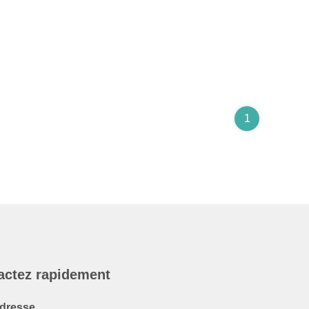
1
actez rapidement
dresse