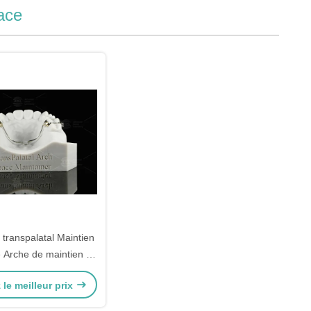
ace
transpalatal Maintien
e Arche de maintien de
space amovible
le meilleur prix