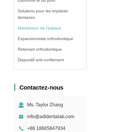
couronne et du pont
Solutions pour les implants
dentaires
Mainteneur de l'espace
Expansionniste orthodontique
Retenant orthodontique
Dispositif anti-ronflement
Appareil fonctionnel d'orthodontie
Scan du corps numérique des
Contactez-nous
implants
Ms. Taylor Zhang
info@adldentalab.com
+86 18665847934