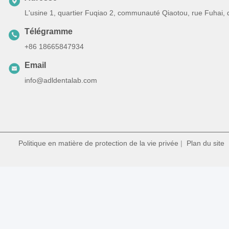
L'usine 1, quartier Fuqiao 2, communauté Qiaotou, rue Fuhai,
Télégramme
+86 18665847934
Email
info@adldentalab.com
Politique en matière de protection de la vie privée
|
Plan du site
|