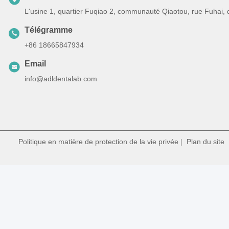
L'usine 1, quartier Fuqiao 2, communauté Qiaotou, rue Fuhai,
Télégramme
+86 18665847934
Email
info@adldentalab.com
Politique en matière de protection de la vie privée
|
Plan du site
|