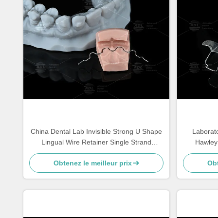
China Dental Lab Invisible Strong U Shape
Laborato
Lingual Wire Retainer Single Strand
Hawley
Comfort Level for Orthodontic Treatment
confortab
Obtenez le meilleur prix
Obt