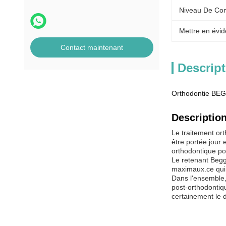
Niveau De Con
Mettre en évid
Contact maintenant
Descript
Orthodontie BEGG
Description
Le traitement ort
être portée jour 
orthodontique pou
Le retenant Begg 
maximaux.ce qui 
Dans l'ensemble, 
post-orthodontiq
certainement le d