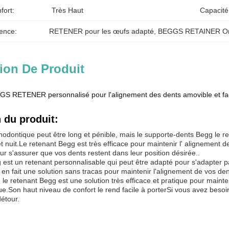
fort:
Très Haut
Capacité
ence:
RETENER pour les œufs adapté
, 
BEGGS RETAINER Or
ion De Produit
S RETENER personnalisé pour l'alignement des dents amovible et fac
 du produit:
hodontique peut être long et pénible, mais le supporte-dents Begg le ren
et nuit.Le retenant Begg est très efficace pour maintenir l' alignement d
r s'assurer que vos dents restent dans leur position désirée..
est un retenant personnalisable qui peut être adapté pour s'adapter par
en fait une solution sans tracas pour maintenir l'alignement de vos den
le retenant Begg est une solution très efficace et pratique pour mainte
ue.Son haut niveau de confort le rend facile à porterSi vous avez besoi
étour.