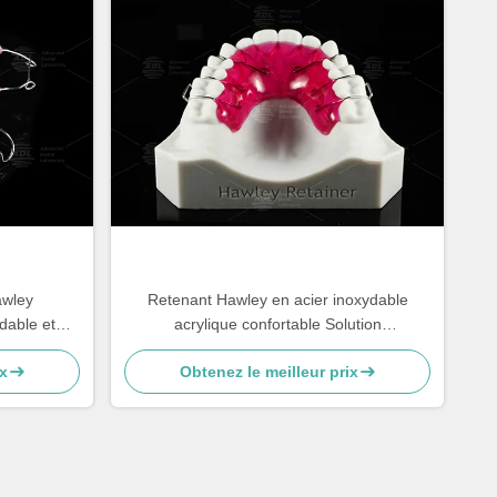
awley
Retenant Hawley en acier inoxydable
dable et
acrylique confortable Solution
re chinois
orthodontique efficace
x
Obtenez le meilleur prix
tique