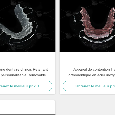
ire dentaire chinois Retenant
Appareil de contention H
 personnalisable Removable
orthodontique en acier inoxy
lement Retenant la position des
acrylique de laboratoire dentai
enez le meilleur prix
Obtenez le meilleur pri
dents efficacement
pour traitement orthodon