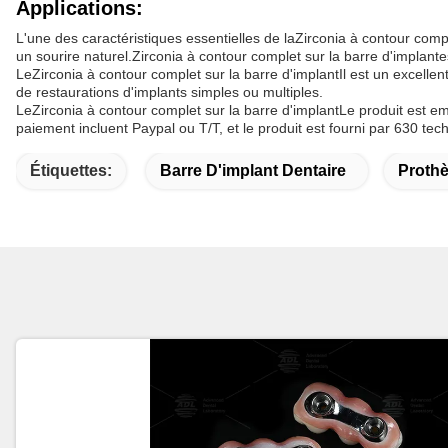
Applications:
L'une des caractéristiques essentielles de la
Zirconia à contour compl
un sourire naturel.
Zirconia à contour complet sur la barre d'implant
e
Le
Zirconia à contour complet sur la barre d'implant
Il est un excelle
de restaurations d'implants simples ou multiples.
Le
Zirconia à contour complet sur la barre d'implant
Le produit est em
paiement incluent Paypal ou T/T, et le produit est fourni par 630 tech
Étiquettes:
Barre D'implant Dentaire
Prothè