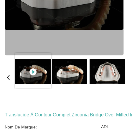
Translucide À Contour Complet Zirconia Bridge Over Milled 
ADL
Nom De Marque: