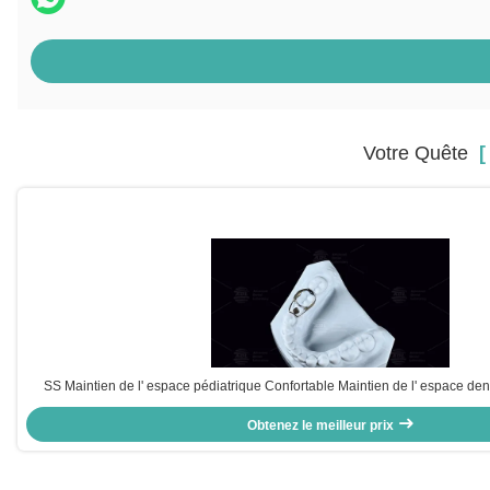
Votre Quête
[ 
SS Maintien de l' espace pédiatrique Confortable Maintien de l' espace de
adultes
Obtenez le meilleur prix