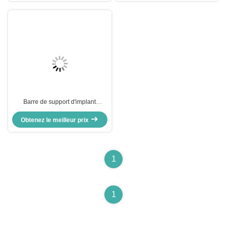
dentaires de précision
Barre de support d'implant
imprimée en 3D pour essayer
directement de fixer TOUT sur X
Obtenez le meilleur prix
du laboratoire dentaire chinois
1
1