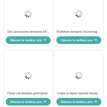
Des accessoires dentaires ERA
Prothèses dentaires Accrochage à
de précision élégante pour les
la clé Accrochage de précision
prothèses dentaires universelles
Obtenez le meilleur prix
Obtenez le meilleur prix
Force de rétention réglable
sécurisées
Chine Lab dentaire pont hybride
Cadre en titane imprimé résistant
implant bar Malong conception vis
à la corrosion Peau sensible
retenu ou méthode d'installation
Obtenez le meilleur prix
Obtenez le meilleur prix
cimentée pour les applications