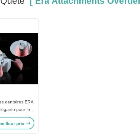
 Quête
[ Era Attachments Overden
es dentaires ERA
élégante pour les
aires universelles
eilleur prix
urisées