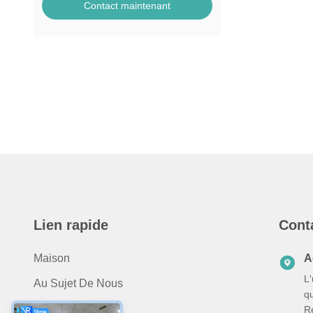
Contact maintenant
Lien rapide
Cont
Maison
A
L
Au Sujet De Nous
q
Produits
R