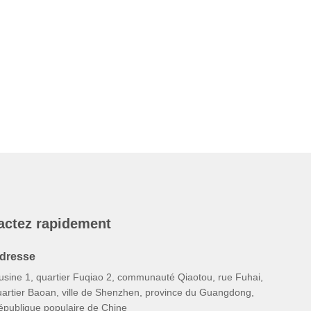
actez rapidement
dresse
'usine 1, quartier Fuqiao 2, communauté Qiaotou, rue Fuhai,
uartier Baoan, ville de Shenzhen, province du Guangdong,
épublique populaire de Chine