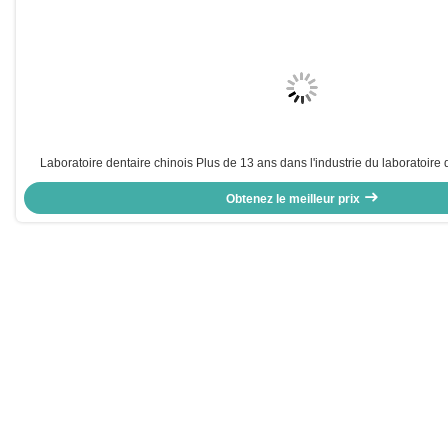
Laboratoire dentaire chinois Plus de 13 ans dans l'industrie du laboratoire d
placage Emax 16 nuances pour répondre aux divers besoins de resta
Obtenez le meilleur prix