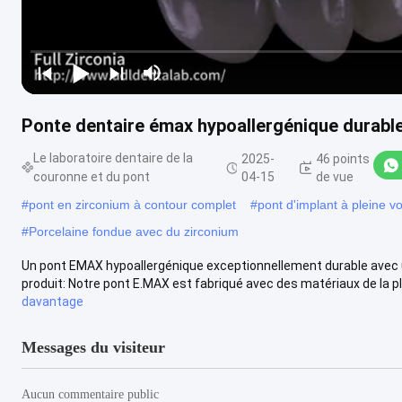
Ponte dentaire émax hypoallergénique durabl
Le laboratoire dentaire de la
2025-
46 points
couronne et du pont
04-15
de vue
#
pont en zirconium à contour complet
#
pont d'implant à pleine v
#
Porcelaine fondue avec du zirconium
Un pont EMAX hypoallergénique exceptionnellement durable avec 
produit: Notre pont E.MAX est fabriqué avec des matériaux de la plu
davantage
Messages du visiteur
Aucun commentaire public