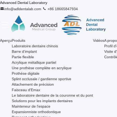
Advanced Dental Laboratory
info@adldentalab.com
+86 18665847934
Aperçu
Produits
Vidéos
A propo
Laboratoire dentaire chinois
Profil d
Barre d'implant
Visite d
Partie flexible
Contrôl
Acrylique métallique partiel
Une prothèse complète en acrylique
Prothèse digitale
Splint occlusale / gardienne sportive
Attachement de précision
Faisceau d'Emax
Le laboratoire dentaire de la couronne et du pont
Solutions pour les implants dentaires
Mainteneur de l'espace
Expansionniste orthodontique