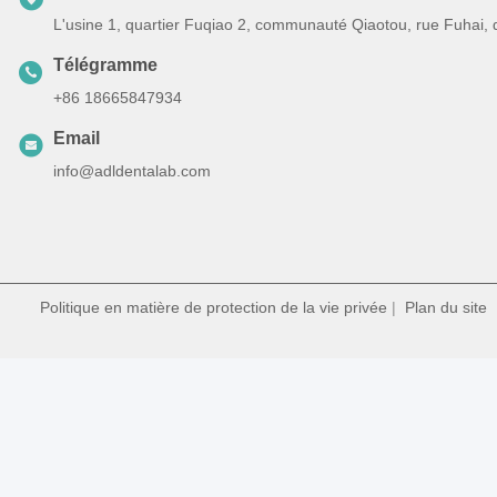
L'usine 1, quartier Fuqiao 2, communauté Qiaotou, rue Fuhai,
Télégramme
+86 18665847934
Email
info@adldentalab.com
Politique en matière de protection de la vie privée
|
Plan du site
|