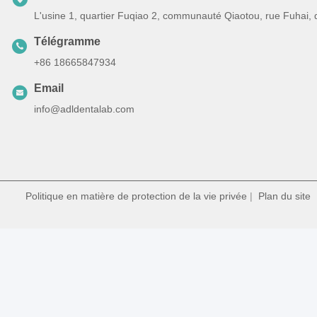
L'usine 1, quartier Fuqiao 2, communauté Qiaotou, rue Fuhai,
Télégramme
+86 18665847934
Email
info@adldentalab.com
Politique en matière de protection de la vie privée
|
Plan du site
|