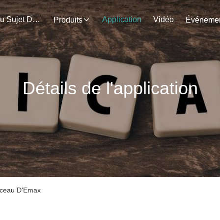
Au Sujet De Nous
Application
Vidéo
Produits
Détails de l'application
isceau D'Emax