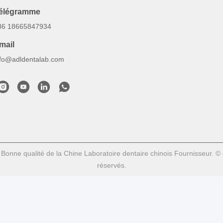
élégramme
86 18665847934
mail
nfo@adldentalab.com
Bonne qualité de la Chine Laboratoire dentaire chinois Fournisseur. 
réservés.