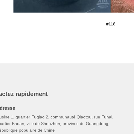
#118
actez rapidement
dresse
'usine 1, quartier Fuqiao 2, communauté Qiaotou, rue Fuhai,
uartier Baoan, ville de Shenzhen, province du Guangdong,
épublique populaire de Chine