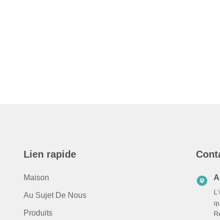
Lien rapide
Cont
Maison
A
L
Au Sujet De Nous
q
Produits
R