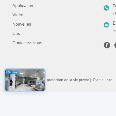
Application
T
+
Vidéo
E
Nouvelles
i
Cas
Contactez-Nous
Politique en matière de protection de la vie privée
|
Plan du site
| 