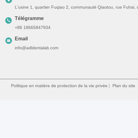
L'usine 1, quartier Fuqiao 2, communauté Qiaotou, rue Fuhai,
Télégramme
+86 18665847934
Email
info@adldentalab.com
Politique en matière de protection de la vie privée
|
Plan du site
|