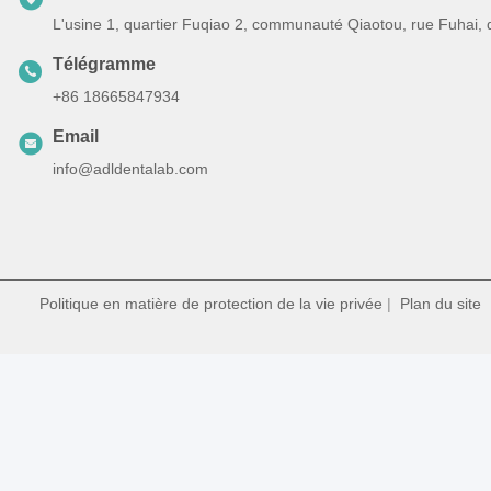
L'usine 1, quartier Fuqiao 2, communauté Qiaotou, rue Fuhai,
Télégramme
+86 18665847934
Email
info@adldentalab.com
Politique en matière de protection de la vie privée
|
Plan du site
|