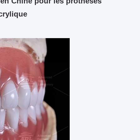
s en Chine pour les prothèses
crylique