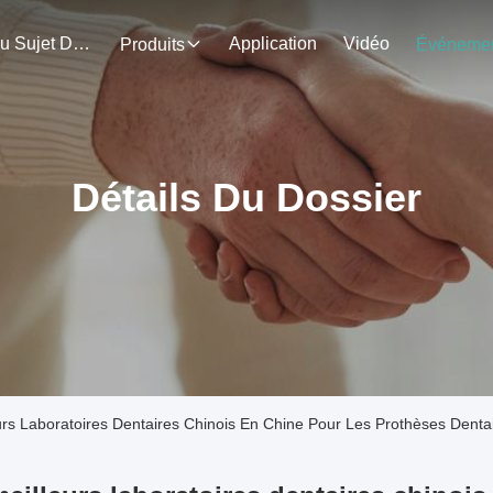
Au Sujet De Nous
Application
Vidéo
Produits
Détails Du Dossier
urs Laboratoires Dentaires Chinois En Chine Pour Les Prothèses Denta