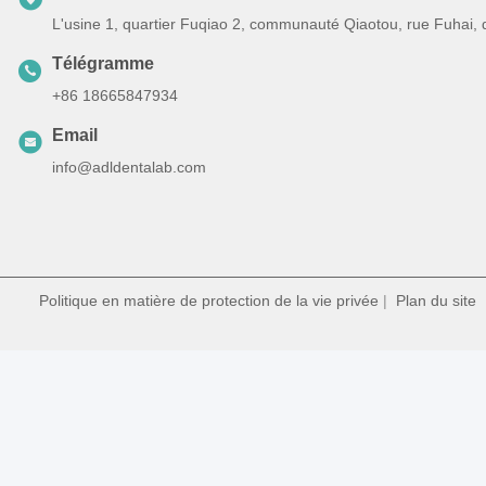
L'usine 1, quartier Fuqiao 2, communauté Qiaotou, rue Fuhai,
Télégramme
+86 18665847934
Email
info@adldentalab.com
Politique en matière de protection de la vie privée
|
Plan du site
|