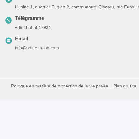
L'usine 1, quartier Fuqiao 2, communauté Qiaotou, rue Fuhai,
Télégramme
+86 18665847934
Email
info@adldentalab.com
Politique en matière de protection de la vie privée
|
Plan du site
|